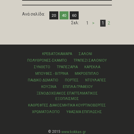
Ανά σελίδα:
20
40
60
Σελ:
1
>
1
2
ΚΡΕΒΑΤΟΚΑΜΑΡΑ
ΣΑΛΟΝΙ
ΠΟΛΥΘΡΟΝΕΣ-ΣΚΑΜΠΟ
ΤΡΑΠΕΖΙ ΣΑΛΟΝΙΟΥ
ΣΥΝΘΕΤΟ
ΤΡΑΠΕΖΑΡΙΑ
ΚΑΡΕΚΛΑ
ΜΠΟΥΦΕΣ - ΒΙΤΡΙΝΑ
ΜΙΚΡΟΕΠΙΠΛΟ
ΠΑΙΔΙΚΟ ΔΩΜΑΤΙΟ
ΠΟΡΤΕΣ
ΝΤΟΥΛΑΠΕΣ
ΚΟΥΖΙΝΑ
ΕΠΙΠΛΑ ΓΡΑΦΕΙΟΥ
ΞΕΝΟΔΟΧΕΙΑΚΟΣ ΕΠΑΓΓΕΛΜΑΤΙΚΟΣ
ΕΞΟΠΛΙΣΜΟΣ
ΚΑΘΡΕΦΤΕΣ ΔΙΑΚΟΣΜΗΤΙΚΑ ΚΟΥΡΤΙΝΟΒΕΡΓΕΣ
ΧΡΩΜΑΤΟΛΟΓΙΟ
ΥΦΑΣΜΑ ΕΠΙΠΛΩΣΗΣ
© 2015
www.kokkas.gr