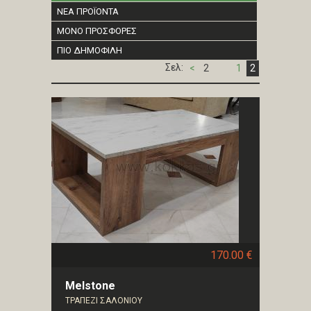
ΝΕΑ ΠΡΟΪΟΝΤΑ
ΜΟΝΟ ΠΡΟΣΦΟΡΕΣ
ΠΙΟ ΔΗΜΟΦΙΛΗ
Σελ:
<
2
1
2
170.00 €
Melstone
ΤΡΑΠΕΖΙ ΣΑΛΟΝΙΟΥ