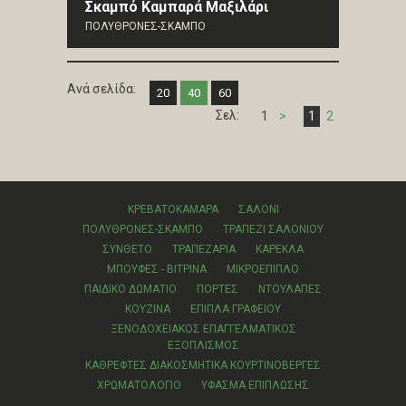
Σκαμπό Καμπαρά Μαξιλάρι
ΠΟΛΥΘΡΟΝΕΣ-ΣΚΑΜΠΟ
Ανά σελίδα:
20
40
60
Σελ:
1
>
1
2
ΚΡΕΒΑΤΟΚΑΜΑΡΑ
ΣΑΛΟΝΙ
ΠΟΛΥΘΡΟΝΕΣ-ΣΚΑΜΠΟ
ΤΡΑΠΕΖΙ ΣΑΛΟΝΙΟΥ
ΣΥΝΘΕΤΟ
ΤΡΑΠΕΖΑΡΙΑ
ΚΑΡΕΚΛΑ
ΜΠΟΥΦΕΣ - ΒΙΤΡΙΝΑ
ΜΙΚΡΟΕΠΙΠΛΟ
ΠΑΙΔΙΚΟ ΔΩΜΑΤΙΟ
ΠΟΡΤΕΣ
ΝΤΟΥΛΑΠΕΣ
ΚΟΥΖΙΝΑ
ΕΠΙΠΛΑ ΓΡΑΦΕΙΟΥ
ΞΕΝΟΔΟΧΕΙΑΚΟΣ ΕΠΑΓΓΕΛΜΑΤΙΚΟΣ
ΕΞΟΠΛΙΣΜΟΣ
ΚΑΘΡΕΦΤΕΣ ΔΙΑΚΟΣΜΗΤΙΚΑ ΚΟΥΡΤΙΝΟΒΕΡΓΕΣ
ΧΡΩΜΑΤΟΛΟΓΙΟ
ΥΦΑΣΜΑ ΕΠΙΠΛΩΣΗΣ