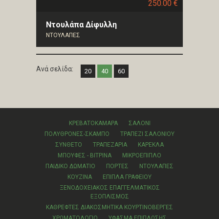
250.00 €
Ντουλάπα Δίφυλλη
ΝΤΟΥΛΑΠΕΣ
Ανά σελίδα:
20
40
60
ΚΡΕΒΑΤΟΚΑΜΑΡΑ
ΣΑΛΟΝΙ
ΠΟΛΥΘΡΟΝΕΣ-ΣΚΑΜΠΟ
ΤΡΑΠΕΖΙ ΣΑΛΟΝΙΟΥ
ΣΥΝΘΕΤΟ
ΤΡΑΠΕΖΑΡΙΑ
ΚΑΡΕΚΛΑ
ΜΠΟΥΦΕΣ - ΒΙΤΡΙΝΑ
ΜΙΚΡΟΕΠΙΠΛΟ
ΠΑΙΔΙΚΟ ΔΩΜΑΤΙΟ
ΠΟΡΤΕΣ
ΝΤΟΥΛΑΠΕΣ
ΚΟΥΖΙΝΑ
ΕΠΙΠΛΑ ΓΡΑΦΕΙΟΥ
ΞΕΝΟΔΟΧΕΙΑΚΟΣ ΕΠΑΓΓΕΛΜΑΤΙΚΟΣ
ΕΞΟΠΛΙΣΜΟΣ
ΚΑΘΡΕΦΤΕΣ ΔΙΑΚΟΣΜΗΤΙΚΑ ΚΟΥΡΤΙΝΟΒΕΡΓΕΣ
ΧΡΩΜΑΤΟΛΟΓΙΟ
ΥΦΑΣΜΑ ΕΠΙΠΛΩΣΗΣ