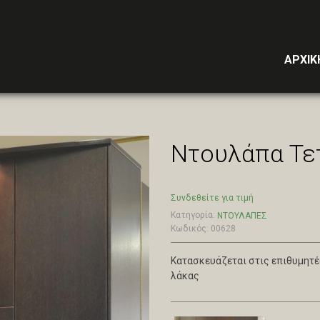
ΑΡΧΙΚ
Ντουλάπα Τε
Συνδεθείτε για τιμή
Κατηγορία:
ΝΤΟΥΛΑΠΕΣ
Κωδικός: 00628
Κατασκευάζεται στις επιθυμητέ
λάκας