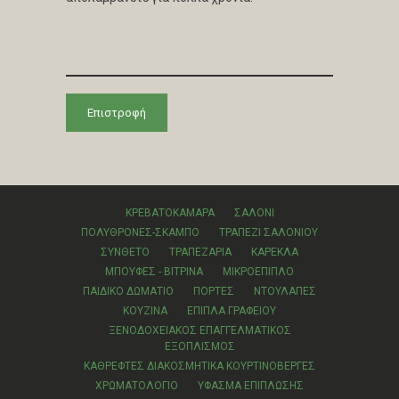
Επιστροφή
ΚΡΕΒΑΤΟΚΑΜΑΡΑ
ΣΑΛΟΝΙ
ΠΟΛΥΘΡΟΝΕΣ-ΣΚΑΜΠΟ
ΤΡΑΠΕΖΙ ΣΑΛΟΝΙΟΥ
ΣΥΝΘΕΤΟ
ΤΡΑΠΕΖΑΡΙΑ
ΚΑΡΕΚΛΑ
ΜΠΟΥΦΕΣ - ΒΙΤΡΙΝΑ
ΜΙΚΡΟΕΠΙΠΛΟ
ΠΑΙΔΙΚΟ ΔΩΜΑΤΙΟ
ΠΟΡΤΕΣ
ΝΤΟΥΛΑΠΕΣ
ΚΟΥΖΙΝΑ
ΕΠΙΠΛΑ ΓΡΑΦΕΙΟΥ
ΞΕΝΟΔΟΧΕΙΑΚΟΣ ΕΠΑΓΓΕΛΜΑΤΙΚΟΣ
ΕΞΟΠΛΙΣΜΟΣ
ΚΑΘΡΕΦΤΕΣ ΔΙΑΚΟΣΜΗΤΙΚΑ ΚΟΥΡΤΙΝΟΒΕΡΓΕΣ
ΧΡΩΜΑΤΟΛΟΓΙΟ
ΥΦΑΣΜΑ ΕΠΙΠΛΩΣΗΣ